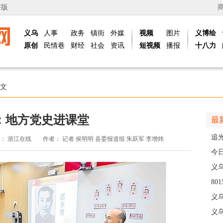
字版
义乌
人事
政务
镇街
外媒
视频
图片
义博绘
原创
民情巷
财经
社会
资讯
短视频
播报
十八力
文
：地方党史进课堂
最
追
源：
浙江在线
作者：
记者 侯明明 县委报道组 朱跃军 李增炜
义
今
线
义
8
高
义
义