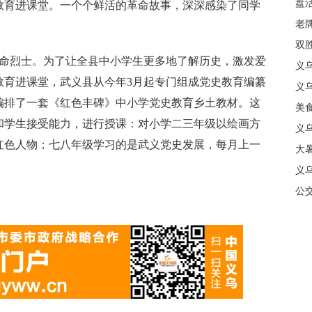
盘
教育进课堂。一个个鲜活的革命故事，深深感染了同学
质
老牌
中
双
命烈士。为了让全县中小学生更多地了解历史，激发爱
日
义
教育进课堂，武义县从今年3月起专门组成党史教育编纂
商
义
编排了一套《红色丰碑》中小学党史教育乡土教材。这
美
和学生接受能力，进行授课：对小学二三年级以绘画方
义
红色人物；七八年级学习的是武义党史发展，每月上一
大暑
义
合
公