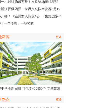
接力
到一小时认购超万斤！义乌这场黄桃展销
火力全开”
胜浦江晋级四强！世界义乌队半决赛8月15
主场开打
将开播！《温州女人闯义乌》十集短剧多平
同步上线
 | 一句顶嘴，一场较真
觉新闻
更多
中学全新回归 可供学位2850个 义乌苏溪
学9月投用
生热点
更多