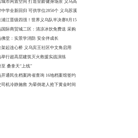
活城市闲置空间 打造全龄健身场景 义乌高
量落地省级文体民生实事
中学全新回归 可供学位2850个 义乌苏溪
学9月投用
胜浦江晋级四强！世界义乌队半决赛8月15
主场开打
乌国际商贸城二区：清凉冰饮免费送 采购
可就近领取
乌佛堂：实景学消防 安全伴成长
食架起连心桥 义乌宾王社区中文角启用
乌举行超高层建筑灭火救援实战演练
至 桑拿天“上线”
乌开通民生档案跨省查询 16地档案馆签约
作
交司机冷静施救 为晕倒老人抢下黄金时间