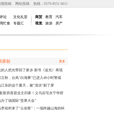
商报投稿
网站投稿
热线：0579-8551 6611
评论
文化礼堂
商贸
教育
汽车
阔忙食
专题汇
视觉
旅游
房产
新原创
更多
光的人把光带回了家乡 新书《追光》再现
商与一座城的双向奔赴
日立秋，台风“白海豚”已进入48小时警戒
，义乌风雨时间、雨量公布
乌江东的这个夏天，被“清凉”刷了屏
01套新房喜迎业主归家！义乌后宅永宁华府
层公寓正式启动交付
乌办了场国际“坚果大会”
乌李祖村来了“云创客”：一场跨越山海的科