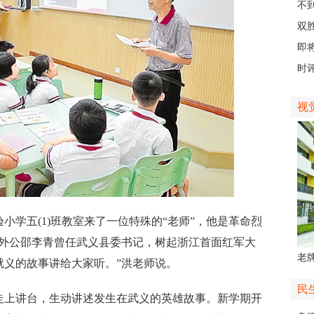
创
不
会“
双
日
即
台
时评
视
学五(1)班教室来了一位特殊的“老师”，他是革命烈
我外公邵李青曾任武义县委书记，树起浙江首面红军大
老牌
就义的故事讲给大家听。”洪老师说。
中
民
上讲台，生动讲述发生在武义的英雄故事。新学期开