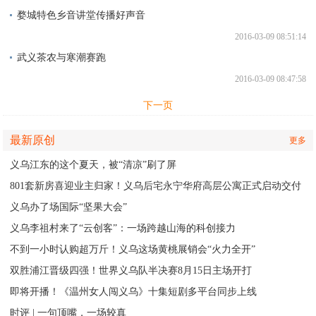
婺城特色乡音讲堂传播好声音
2016-03-09 08:51:14
武义茶农与寒潮赛跑
2016-03-09 08:47:58
下一页
最新原创
更多
义乌江东的这个夏天，被“清凉”刷了屏
801套新房喜迎业主归家！义乌后宅永宁华府高层公寓正式启动交付
义乌办了场国际“坚果大会”
义乌李祖村来了“云创客”：一场跨越山海的科创接力
不到一小时认购超万斤！义乌这场黄桃展销会“火力全开”
双胜浦江晋级四强！世界义乌队半决赛8月15日主场开打
即将开播！《温州女人闯义乌》十集短剧多平台同步上线
时评 | 一句顶嘴，一场较真