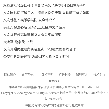
双胜浦江晋级四强！世界义乌队半决赛8月15日主场开打
义乌国际商贸城二区：清凉冰饮免费送 采购商可就近领取
义乌佛堂：实景学消防 安全伴成长
美食架起连心桥 义乌宾王社区中文角启用
义乌举行超高层建筑灭火救援实战演练
大暑至 桑拿天“上线”
义乌开通民生档案跨省查询 16地档案馆签约合作
公交司机冷静施救 为晕倒老人抢下黄金时间
网站简介
义乌宣传片
版权声明
广告刊登
诚聘英才
技术支持
联系我们
网络敲诈和有偿删帖自律管理承诺书 网络安全举报电话：0579-85516611
Copyright © www.zgyww.cn All Rights Reserved 批准文号：浙网信办[2015]12号
浙ICP
备15020224号-1
中国义乌网
&义乌广阔传媒有限公司 版权所有